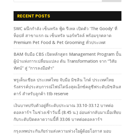
RECENT POSTS
SWC ผนึกกำลัง เซ็นทรัล ฟู้ด รีเทล เปิดตัว ‘The Goody’ ที่
ท็อปส์ สาขาแรก ณ เซ็นทรัล นอร์ทวิลล์ พร้อมรุกตลาด
Premium Pet Food & Pet Grooming ทั่วประเทศ
BAM จับมือ CBS เปิดหลักสูตร Management Program ปั้น
ผู้นำแห่งการเปลี่ยนแปลง ดัน Transformation จาก “วิสัย
ทัศน์” สู่ “การลงมือทำ”
พรูเด็นเชียล ประเทศไทย จับมือ มิชลิน ไกด์ ประเทศไทย
รังสรรค์ประสบการณ์ไฟน์ไดนิ่งสุดเอ็กซ์คลูซีฟระดับมิชลินส
ตาร์ สำหรับลูกค้า ttb reserve
เงินบาทปรับตัวอยู่ที่ระดับประมาณ 33.10-33.12 บาทต่อ
ดอลลาร์ฯ ในช่วงเช้าวันนี้ (8.45 น.) อ่อนค่ากลับมาเมื่อเทียบ
กับระดับปิดตลาดวานนี้ที่ 33.06 บาทต่อดอลลาร์ฯ
กรุงเทพประกันภัยร่วมส่งความห่วงใยผู้ด้อยโอกาส มอบ