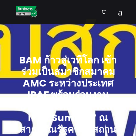
BAM ก้าวสู่เวทีโลก เข้า
ร่วมเป็นสมาชิกสมาคม
AMC ระหว่างประเทศ
IPAF พร้อมร่วมงาน
ประชุมระดับโลก “10th
IPAF Summit” ณ
สาธารณรัฐคาซัคสถาน