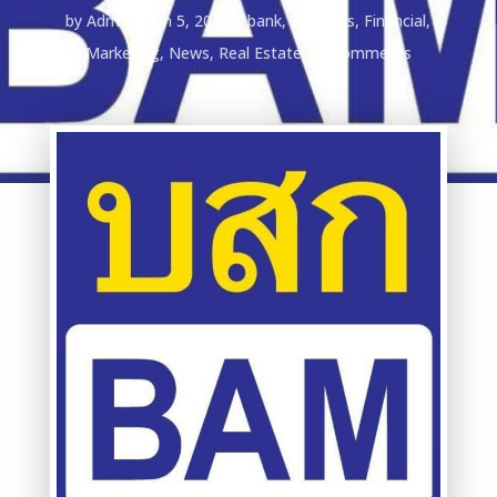
by
Admin
Jun 5, 2026
bank
,
Business
,
Financial
,
Marketing
,
News
,
Real Estate
0 comments