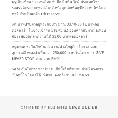
พรูเด็นเชียล ประเทศไทย จับมือ มิชลิน ไกด์ ประเทศไทย
รังสรรค์ประสบการณ์ไฟน์ไดนิ่งสุดเอ็กซ์คลูซีฟระดับมิชลินส
ตาร์ สำหรับลูกค้า ttb reserve
เงินบาทปรับตัวอยู่ที่ระดับประมาณ 33.10-33.12 บาทต่อ
ดอลลาร์ฯ ในช่วงเช้าวันนี้ (8.45 น.) อ่อนค่ากลับมาเมื่อเทียบ
กับระดับปิดตลาดวานนี้ที่ 33.06 บาทต่อดอลลาร์ฯ
กรุงเทพประกันภัยร่วมส่งความห่วงใยผู้ด้อยโอกาส มอบ
อุปกรณ์สิ่งของจำเป็นกว่า 250,000 บาท ในโครงการ GIVE
NEVER STOP ผ่าน สวพ.FM91
SAM เปิดโอกาสชาวฝั่งธนแก้หนี้เสียต่ำแสน ผ่านโครงการ
“ปิดหนี้ไว ไปต่อได้” ที่ศาลแพ่งตลิ่งชัน 8-9 ส.ค.69
DESIGNED BY
BUSINESS NEWS ONLINE