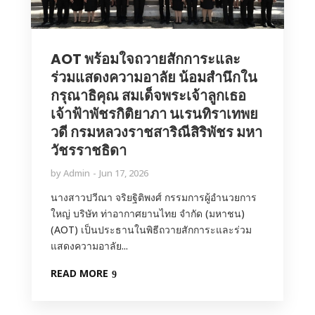
AOT พร้อมใจถวายสักการะและ
ร่วมแสดงความอาลัย น้อมสำนึกใน
กรุณาธิคุณ สมเด็จพระเจ้าลูกเธอ
เจ้าฟ้าพัชรกิติยาภา นเรนทิราเทพย
วดี กรมหลวงราชสาริณีสิริพัชร มหา
วัชรราชธิดา
by
Admin
Jun 17, 2026
นางสาวปวีณา จริยฐิติพงศ์ กรรมการผู้อำนวยการ
ใหญ่ บริษัท ท่าอากาศยานไทย จำกัด (มหาชน)
(AOT) เป็นประธานในพิธีถวายสักการะและร่วม
แสดงความอาลัย...
READ MORE