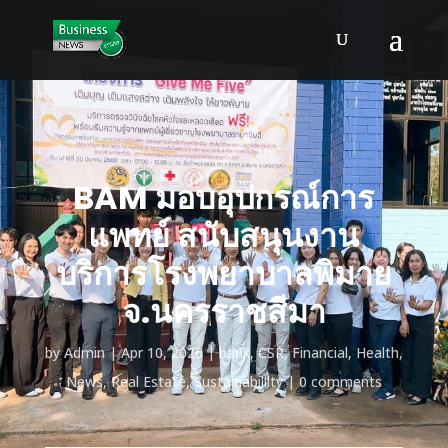
BAM มอบอุปกรณ์การ
แพทย์ สนับสนุนงาน
บริการโรงพยาบาลพิมาย
จ.นครราชสีมา
by
Admin
Apr 10, 2026
bank
,
CSR
,
Financial
,
Health
,
News
,
Real Estate
,
Sustainabililty
0 comments