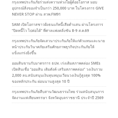
กรุงเทพประกันภัยร่วมส่งความห่วงใยผู้ด้อยโอกาส มอบ
อุปกรณ์สิ่งของจำเป็นกว่า 250,000 บาท ในโครงการ GIVE
NEVER STOP ผ่าน สวพ.FM91
SAM เปิดโอกาสชาวฝั่งธนแก้หนี้เสียต่ำแสน ผ่านโครงการ
“ปิดหนี้ไว ไปต่อได้” ที่ศาลแพ่งตลิ่งชัน 8-9 ส.ค.69
กรุงเทพประกันภัยจัดเสวนาประกันภัยให้แก่ตัวแทนและนาย
หน้าประกันวินาศภัยเสริมศักยภาพธุรกิจประกันภัยให้
แข็งแกร่งยิ่งขึ้น
ออมสินขานรับมาตรการ ธปท. เร่งเติมสภาพคล่อง SMEs
เปิดสินเชื่อ “ออมสิน เติมตังค์ เสริมสภาพคล่อง” วงเงินรวม
2,000 ลบ.สนับสนุนเงินทุนหมุนเวียนวงเงินกู้สูงสุด 100%
ของหลักประกัน ผ่อนนานสูงสุด 10 ปี
กรุงเทพประกันภัยสืบสานวัฒนธรรมไทย ร่วมสนับสนุนการ
จัดงานแห่เทียนพรรษา จังหวัดอุบลราชธานี ประจำปี 2569