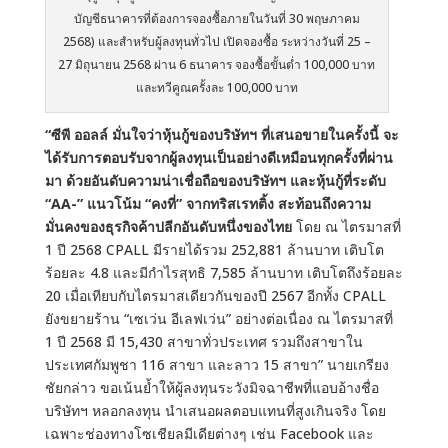
บัญชีธนาคารที่ต้องการจองซื้อภายในวันที่ 30 พฤษภาคม
2568) และสำหรับผู้ลงทุนทั่วไป เปิดจองซื้อ ระหว่างวันที่ 25 –
27 มิถุนายน 2568 ผ่าน 6 ธนาคาร จองซื้อขั้นต่ำ 100,000 บาท
และทวีคูณครั้งละ 100,000 บาท
“ซีพี ออลล์ มั่นใจว่าหุ้นกู้ของบริษัทฯ ที่เสนอขายในครั้งนี้ จะ
ได้รับการตอบรับจากผู้ลงทุนเป็นอย่างดีเหมือนทุกครั้งที่ผ่าน
มา ด้วยอันดับความน่าเชื่อถือของบริษัทฯ และหุ้นกู้ที่ระดับ
“AA-” แนวโน้ม “คงที่” จากทริสเรทติ้ง สะท้อนถึงความ
มั่นคงของธุรกิจค้าปลีกอันดับหนึ่งของไทย
โดย ณ ไตรมาสที่
1 ปี 2568 CPALL มีรายได้รวม 252,881 ล้านบาท เติบโต
ร้อยละ 4.8 และมีกำไรสุทธิ 7,585 ล้านบาท เติบโตถึงร้อยละ
20 เมื่อเทียบกับไตรมาสเดียวกันของปี 2567 อีกทั้ง CPALL
ยังขยายร้าน “เซเว่น อีเลฟเว่น” อย่างต่อเนื่อง ณ ไตรมาสที่
1 ปี 2568 มี 15,430 สาขาทั่วประเทศ รวมถึงสาขาใน
ประเทศกัมพูชา 116 สาขา และลาว 15 สาขา” นายเกรียง
ชัยกล่าว ขอเน้นย้ำให้ผู้ลงทุนระวังมิจฉาชีพที่แอบอ้างชื่อ
บริษัทฯ หลอกลงทุน นำเสนอผลตอบแทนที่สูงเกินจริง โดย
เฉพาะช่องทางโซเชียลมีเดียต่างๆ เช่น Facebook และ