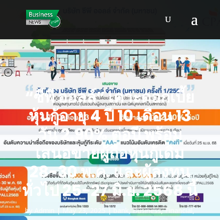
“ซีพี ออลล์” เคาะดอกเบี้ย
หุ้นกู้อายุ 4 ปี 10 เดือน 13
วัน 2.90% ต่อปี พร้อม
เสนอขายผู้ถือหุ้นกู้เดิม
28-30 พ.ค. และผู้ลงทุน
ทั่วไป 25-27 มิ.ย. 2568 นี้
by
Admin
May 23, 2025
bank
,
Business
,
Financial
,