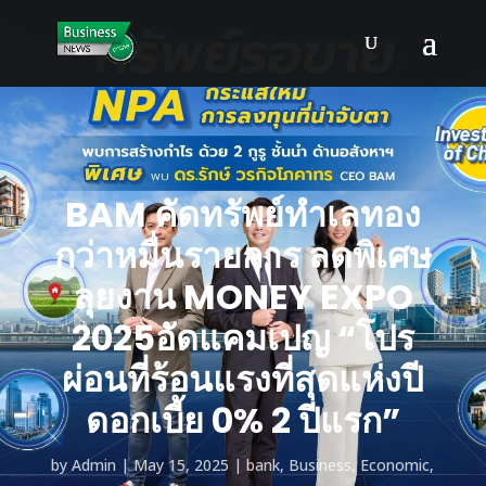
BAM คัดทรัพย์ทำเลทอง
กว่าหมื่นรายการ ลดพิเศษ
ลุยงาน MONEY EXPO
2025อัดแคมเปญ “โปร
ผ่อนที่ร้อนแรงที่สุดแห่งปี
ดอกเบี้ย 0% 2 ปีแรก”
by
Admin
May 15, 2025
bank
,
Business
,
Economic
,