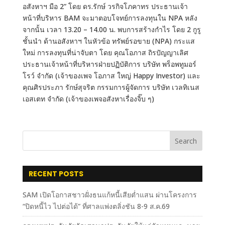
อสังหาฯ มือ 2” โดย ดร.รักษ์ วรกิจโภคาทร ประธานเจ้า
หน้าที่บริหาร BAM จะมาตอบโจทย์การลงทุนใน NPA หลัง
จากนั้น เวลา 13.20 – 14.00 น. พบการสร้างกำไร โดย 2 กูรู
ชั้นนำ ด้านอสังหาฯ ในหัวข้อ ทรัพย์รอขาย (NPA) กระแส
ใหม่ การลงทุนที่น่าจับตา โดย คุณโอภาส ถิรปัญญาเลิศ
ประธานเจ้าหน้าที่บริหารฝ่ายปฏิบัติการ บริษัท พร็อพทูมอร์
โรว์ จำกัด (เจ้าของเพจ โอภาส ใหญ่ Happy Investor) และ
คุณศิรประภา รักษ์สุจริต กรรมการผู้จัดการ บริษัท เวลทิเนส
เอสเตท จำกัด (เจ้าของเพจอสังหาเรื่องจิ๊บ ๆ)
Search
RECENT POSTS
SAM เปิดโอกาสชาวฝั่งธนแก้หนี้เสียต่ำแสน ผ่านโครงการ
“ปิดหนี้ไว ไปต่อได้” ที่ศาลแพ่งตลิ่งชัน 8-9 ส.ค.69