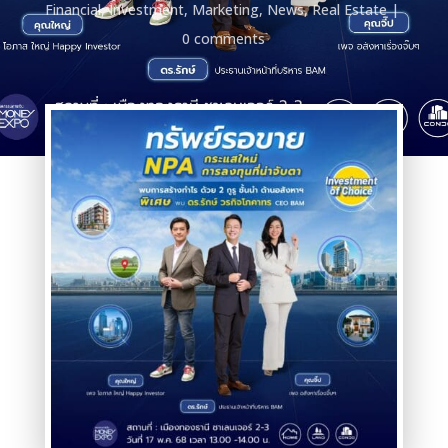
Financial
,
Investment
,
Marketing
,
News
,
Real Estate
0 comments