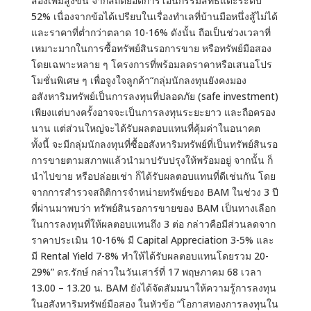
สองเพิ่มสูงขึ้น จากสถิติยอดการโอนกรรมสิทธิ์แตะระดับ
52% เนื่องจากข้อได้เปรียบในเรื่องทำเลที่บ้านมือหนึ่งสู้ไม่ได้
และราคาที่ต่ำกว่าตลาด 10-16% ดังนั้น ถือเป็นช่วงเวลาที่
เหมาะมากในการซื้อทรัพย์สินรอการขาย หรือทรัพย์มือสอง
โดยเฉพาะหลาย ๆ โครงการที่พร้อมลดราคาหรือเสนอโปร
โมชั่นพิเศษ ๆ เพื่อจูงใจลูกค้า“กลุ่มนักลงทุนยังคงมอง
อสังหาริมทรัพย์เป็นการลงทุนที่ปลอดภัย (safe investment)
เพียงแต่บางครั้งอาจจะเป็นการลงทุนระยะยาว และถือครอง
นาน แต่ส่วนใหญ่จะได้รับผลตอบแทนที่คุ้มค่าในอนาคต
ทั้งนี้ จะมีกลุ่มนักลงทุนที่ซื้ออสังหาริมทรัพย์ที่เป็นทรัพย์สินรอ
การขายตามสภาพแล้วนำมาปรับปรุงให้พร้อมอยู่ จากนั้น ก็
นำไปขาย หรือปล่อยเช่า ก็ได้รับผลตอบแทนที่ดีเช่นกัน โดย
จากการสำรวจสถิติการจำหน่ายทรัพย์ของ BAM ในช่วง 3 ปี
ที่ผ่านมาพบว่า ทรัพย์สินรอการขายของ BAM เป็นทางเลือก
ในการลงทุนที่ให้ผลตอบแทนถึง 3 ต่อ กล่าวคือมีส่วนลดจาก
ราคาประเมิน 10-16% มี Capital Appreciation 3-5% และ
มี Rental Yield 7-8% ทำให้ได้รับผลตอบแทนโดยรวม 20-
29%” ดร.รักษ์ กล่าวในวันเสาร์ที่ 17 พฤษภาคม 68 เวลา
13.00 – 13.20 น. BAM ยังได้จัดสัมมนาให้ความรู้การลงทุน
ในอสังหาริมทรัพย์มือสอง ในหัวข้อ “โอกาสทองการลงทุนใน