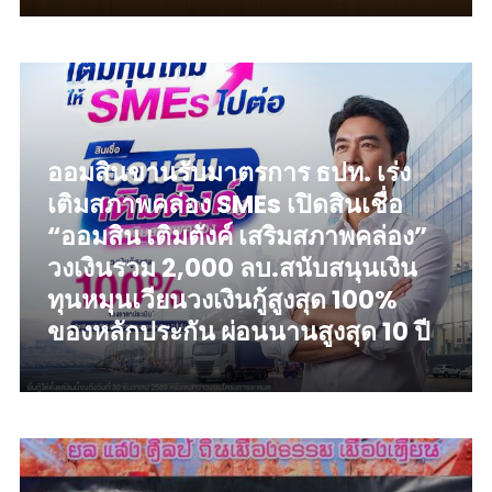
read more
ออมสินขานรับมาตรการ ธปท. เร่ง
เติมสภาพคล่อง SMEs เปิดสินเชื่อ
“ออมสิน เติมตังค์ เสริมสภาพคล่อง”
วงเงินรวม 2,000 ลบ.สนับสนุนเงิน
ทุนหมุนเวียนวงเงินกู้สูงสุด 100%
ของหลักประกัน ผ่อนนานสูงสุด 10 ปี
read more